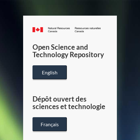
Canada.ca
/
Gouverneme
Open Science and
du
Technology Repository
Canada
English
Dépôt ouvert des
sciences et technologie
Français