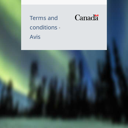
Terms and
/
conditions
Symbole
Avis
du
gouvernem
du
Canada