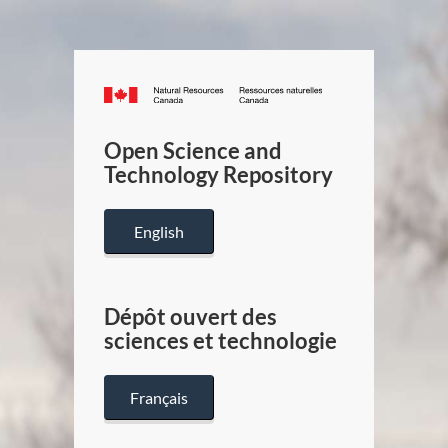
Canada.ca
/
Gouverneme
Open Science and
du
Technology Repository
Canada
English
Dépôt ouvert des
sciences et technologie
Français