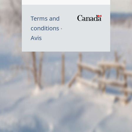
Terms and
/
conditions
Symbole
Avis
du
gouvernem
du
Canada