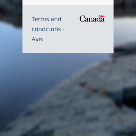
Terms and
/
conditions
Symbole
Avis
du
gouvernem
du
Canada