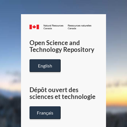
Canada.ca
/
Gouverneme
Open Science and
du
Technology Repository
Canada
English
Dépôt ouvert des
sciences et technologie
Français