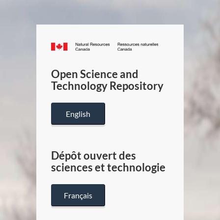
Canada.ca
/
Gouverneme
Open Science and
du
Technology Repository
Canada
English
Dépôt ouvert des
sciences et technologie
Français