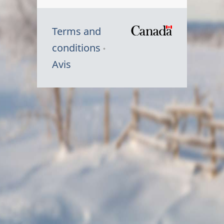
Terms and
/
conditions
Symbole
Avis
du
gouvernem
du
Canada