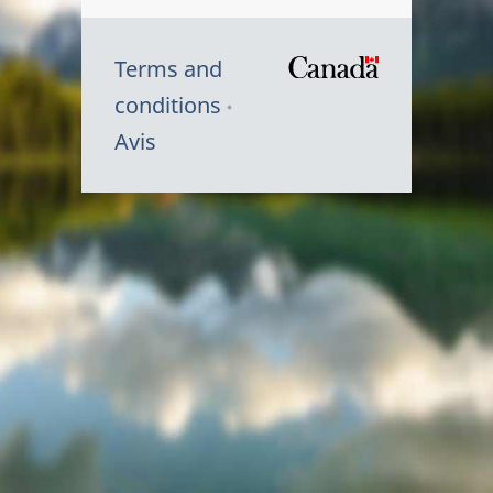
Terms and
/
conditions
Symbole
Avis
du
gouvernem
du
Canada