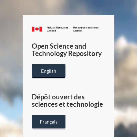
Canada.ca
/
Gouverneme
Open Science and
du
Technology Repository
Canada
English
Dépôt ouvert des
sciences et technologie
Français