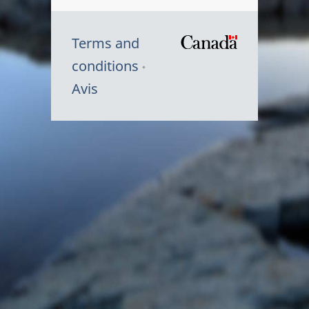
Terms and
/
conditions
Symbole
Avis
du
gouvernem
du
Canada