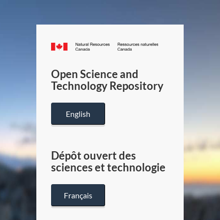
Canada.ca
/
Gouverneme
Open Science and
du
Technology Repository
Canada
English
Dépôt ouvert des
sciences et technologie
Français