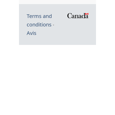
Terms and
/
conditions
Symbole
Avis
du
gouvernem
du
Canada