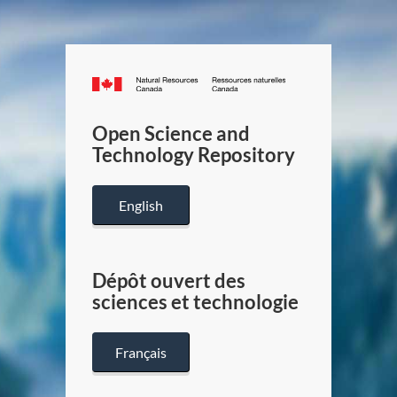
Canada.ca
/
Gouverneme
Open Science and
du
Technology Repository
Canada
English
Dépôt ouvert des
sciences et technologie
Français