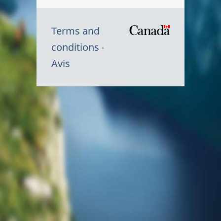
Terms and
/
conditions
Symbole
Avis
du
gouvernem
du
Canada