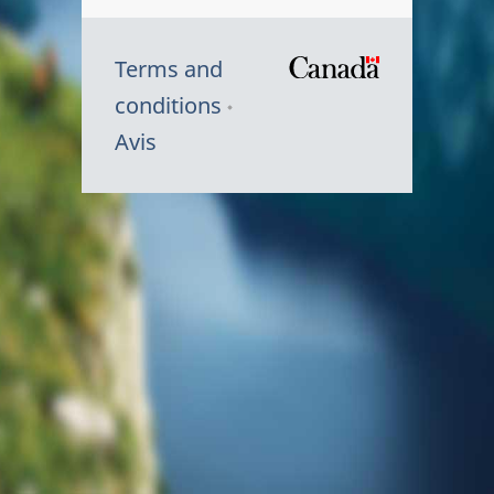
Terms and
/
conditions
Symbole
Avis
du
gouvernem
du
Canada