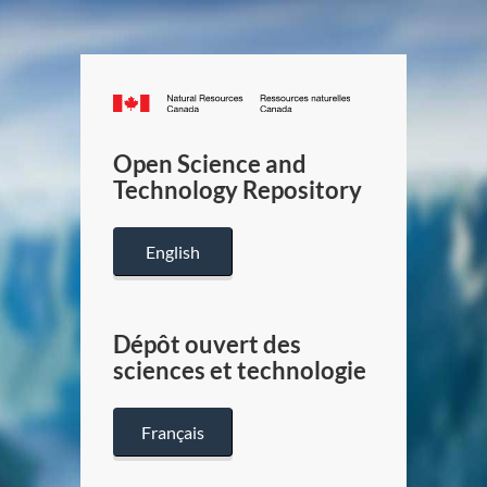
Canada.ca
/
Gouverneme
Open Science and
du
Technology Repository
Canada
English
Dépôt ouvert des
sciences et technologie
Français