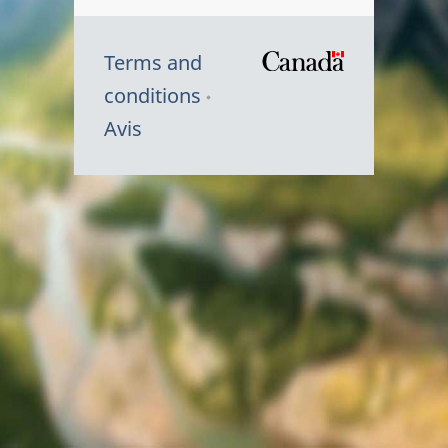
Terms and
/
conditions
Symbole
Avis
du
gouvernem
du
Canada