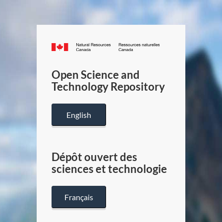
Canada.ca
/
Gouverneme
Open Science and
du
Technology Repository
Canada
English
Dépôt ouvert des
sciences et technologie
Français