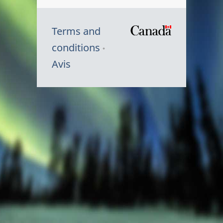
Terms and
/
conditions
Symbole
Avis
du
gouvernem
du
Canada