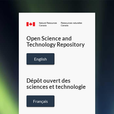
Canada.ca
/
Gouverneme
Open Science and
du
Technology Repository
Canada
English
Dépôt ouvert des
sciences et technologie
Français