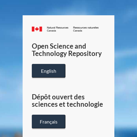
Canada.ca
/
Gouverneme
Open Science and
du
Technology Repository
Canada
English
Dépôt ouvert des
sciences et technologie
Français