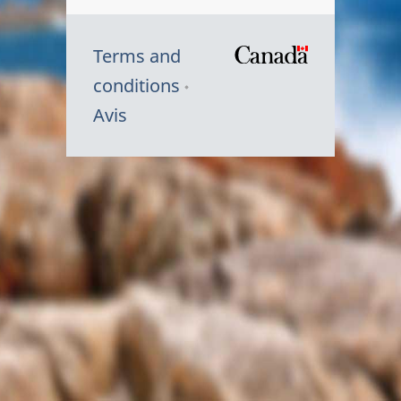
Terms and
/
conditions
Symbole
Avis
du
gouvernem
du
Canada