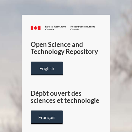
Canada.ca
/
Gouverneme
Open Science and
du
Technology Repository
Canada
English
Dépôt ouvert des
sciences et technologie
Français