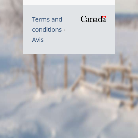
Terms and
/
conditions
Symbole
Avis
du
gouvernem
du
Canada