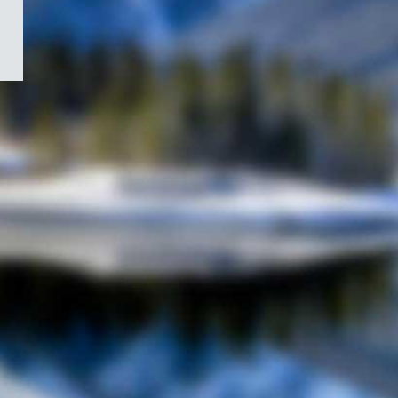
/
Symbole
du
gouvernement
du
Canada