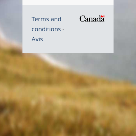
Terms and
/
conditions
Symbole
Avis
du
gouvernem
du
Canada