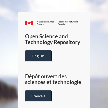
Canada.ca
/
Gouverneme
Open Science and
du
Technology Repository
Canada
English
Dépôt ouvert des
sciences et technologie
Français