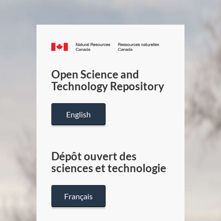
Canada.ca
/
Gouverneme
Open Science and
du
Technology Repository
Canada
English
Dépôt ouvert des
sciences et technologie
Français