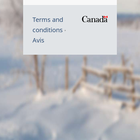
Terms and
/
conditions
Symbole
Avis
du
gouvernem
du
Canada