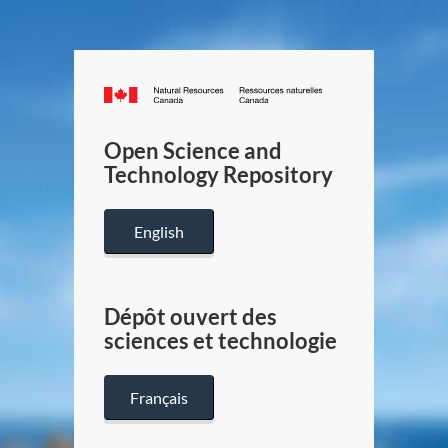
Canada.ca
/
Gouverneme
Open Science and
du
Technology Repository
Canada
English
Dépôt ouvert des
sciences et technologie
Français