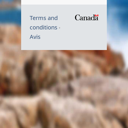
Terms and
/
conditions
Symbole
Avis
du
gouvernem
du
Canada