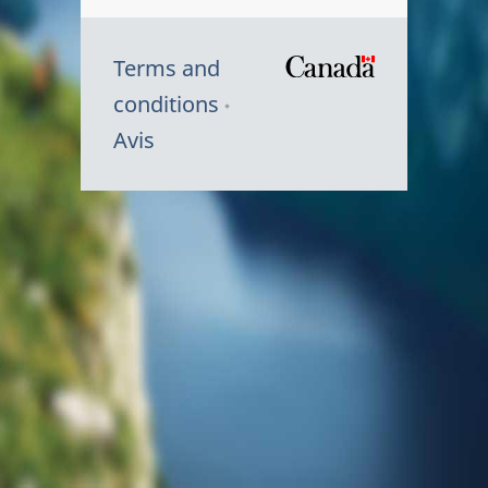
Terms and
/
conditions
Symbole
Avis
du
gouvernem
du
Canada