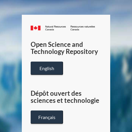
Canada.ca
/
Gouverneme
Open Science and
du
Technology Repository
Canada
English
Dépôt ouvert des
sciences et technologie
Français