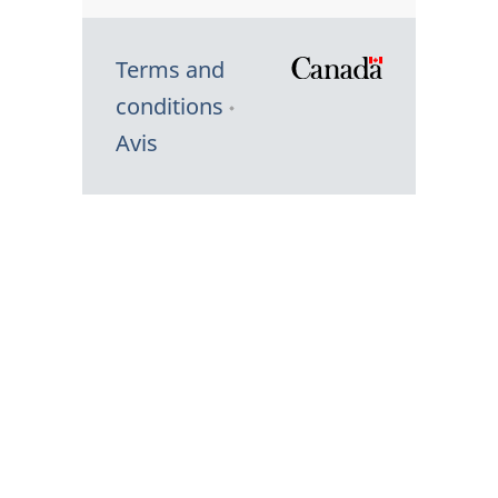
Terms and
/
conditions
Symbole
Avis
du
gouvernem
du
Canada