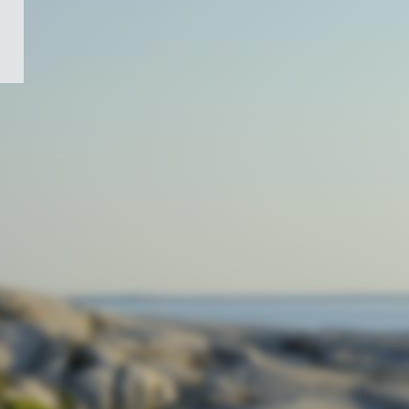
/
Symbole
du
gouvernement
du
Canada