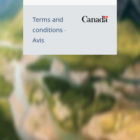
Terms and
/
conditions
Symbole
Avis
du
gouvernem
du
Canada