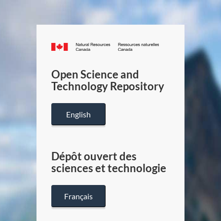
Canada.ca
/
Gouverneme
Open Science and
du
Technology Repository
Canada
English
Dépôt ouvert des
sciences et technologie
Français