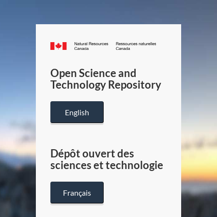
Canada.ca
/
Gouverneme
Open Science and
du
Technology Repository
Canada
English
Dépôt ouvert des
sciences et technologie
Français