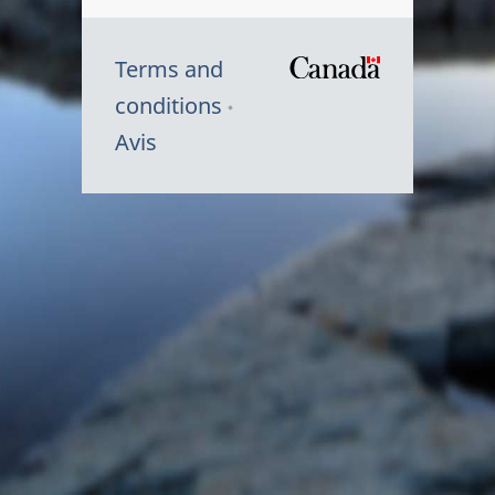
Terms and
/
conditions
Symbole
Avis
du
gouvernem
du
Canada