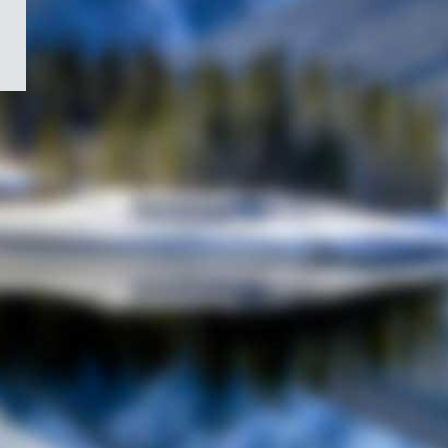
/
Symbole
du
gouvernement
du
Canada