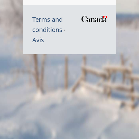
Terms and
/
conditions
Symbole
Avis
du
gouvernem
du
Canada