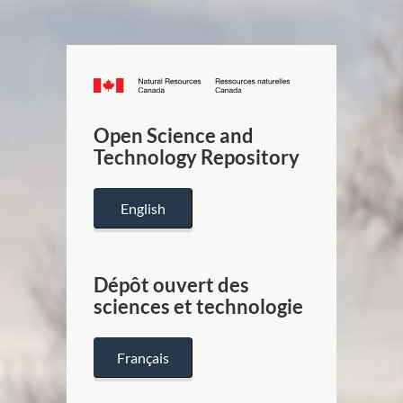
Canada.ca
/
Gouverneme
Open Science and
du
Technology Repository
Canada
English
Dépôt ouvert des
sciences et technologie
Français