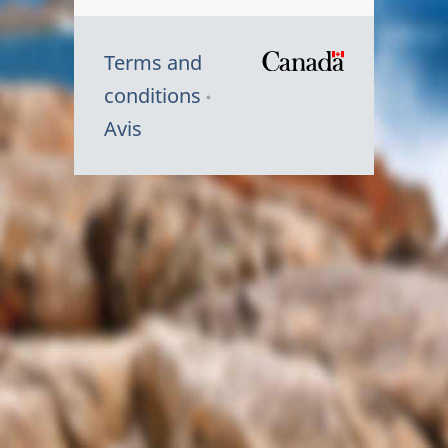
Terms and
/
conditions
Symbole
Avis
du
gouvernem
du
Canada