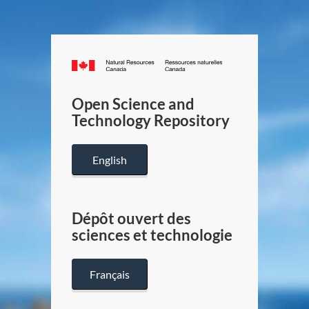
Canada.ca
/
Gouverneme
Open Science and
du
Technology Repository
Canada
English
Dépôt ouvert des
sciences et technologie
Français