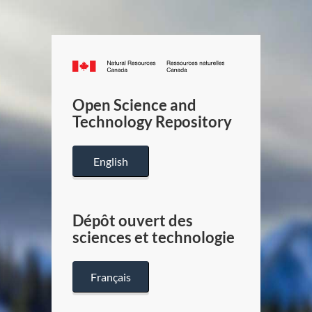
Canada.ca
/
Gouverneme
Open Science and
du
Technology Repository
Canada
English
Dépôt ouvert des
sciences et technologie
Français