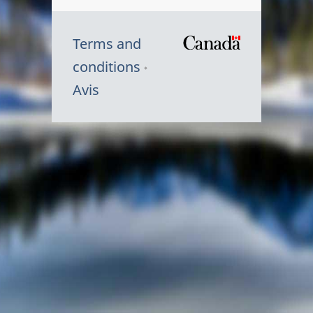
Terms and
/
conditions
Symbole
Avis
du
gouvernem
du
Canada