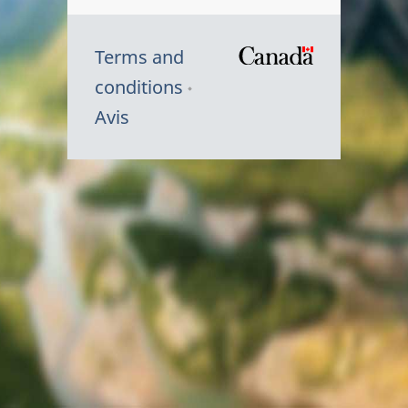
Terms and
/
conditions
Symbole
Avis
du
gouvernem
du
Canada