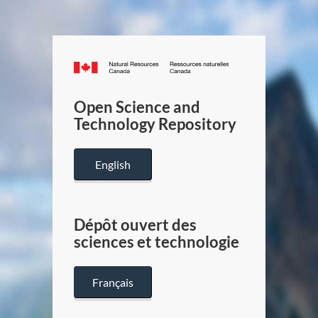
Canada.ca
/
Gouverneme
Open Science and
du
Technology Repository
Canada
English
Dépôt ouvert des
sciences et technologie
Français