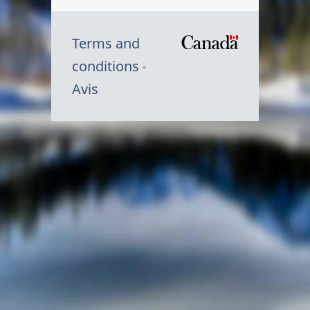
Terms and
/
conditions
Symbole
Avis
du
gouvernem
du
Canada