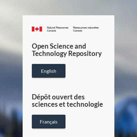
Canada.ca
/
Gouverneme
Open Science and
du
Technology Repository
Canada
English
Dépôt ouvert des
sciences et technologie
Français