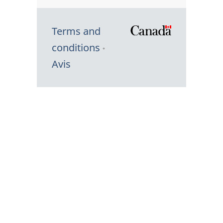
Terms and
/
conditions
Symbole
Avis
du
gouvernem
du
Canada