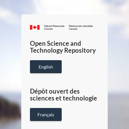
Canada.ca
/
Gouverneme
Open Science and
du
Technology Repository
Canada
English
Dépôt ouvert des
sciences et technologie
Français