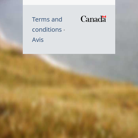
Terms and
/
conditions
Symbole
Avis
du
gouvernem
du
Canada