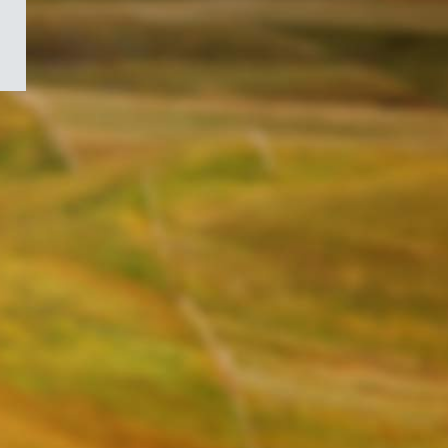
/
Symbole
du
gouvernement
du
Canada