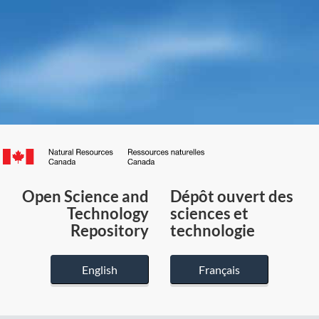
Canada.ca
/
Gouvernement
Open Science and
Dépôt ouvert des
du
Technology
sciences et
Canada
Repository
technologie
English
Français