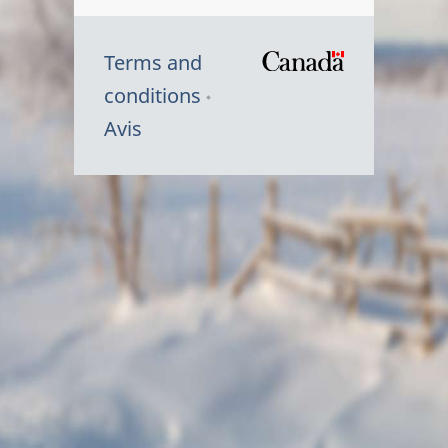
Terms and
/
conditions
Symbole
Avis
du
gouvernem
du
Canada