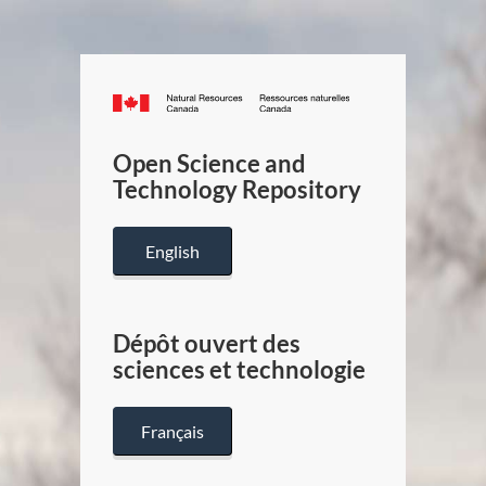
Canada.ca
/
Gouverneme
Open Science and
du
Technology Repository
Canada
English
Dépôt ouvert des
sciences et technologie
Français