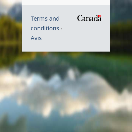
Terms and
/
conditions
Symbole
Avis
du
gouvernem
du
Canada