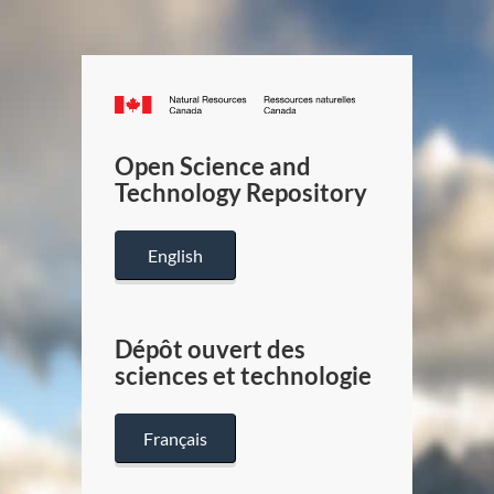
Canada.ca
/
Gouverneme
Open Science and
du
Technology Repository
Canada
English
Dépôt ouvert des
sciences et technologie
Français