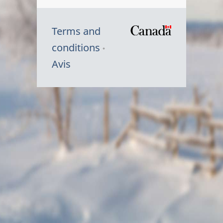
Terms and
/
conditions
Symbole
Avis
du
gouvernem
du
Canada