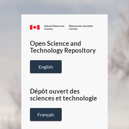
Canada.ca
/
Gouverneme
Open Science and
du
Technology Repository
Canada
English
Dépôt ouvert des
sciences et technologie
Français