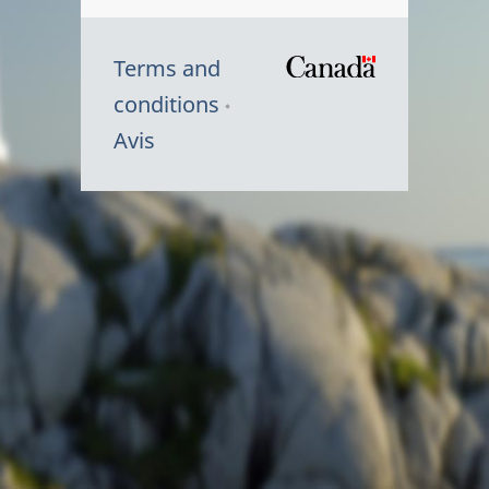
Terms and
/
conditions
Symbole
Avis
du
gouvernem
du
Canada