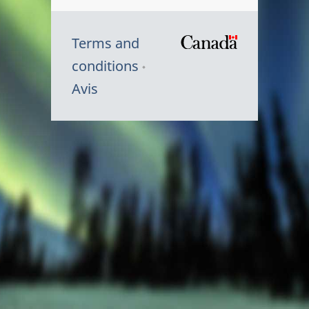
Terms and
/
conditions
Symbole
Avis
du
gouvernem
du
Canada