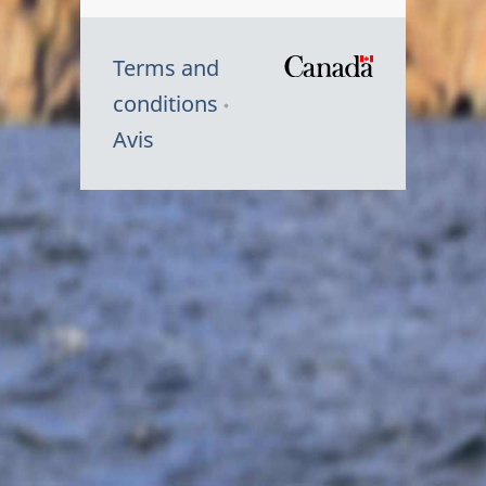
Terms and
/
conditions
Symbole
Avis
du
gouvernem
du
Canada