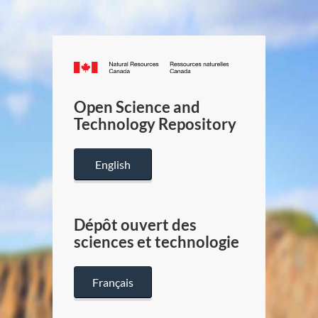
Canada.ca
/
Gouverneme
Open Science and
du
Technology Repository
Canada
English
Dépôt ouvert des
sciences et technologie
Français