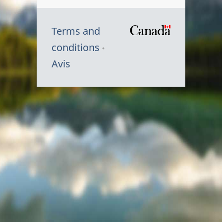
Terms and
/
conditions
Symbole
Avis
du
gouvernem
du
Canada