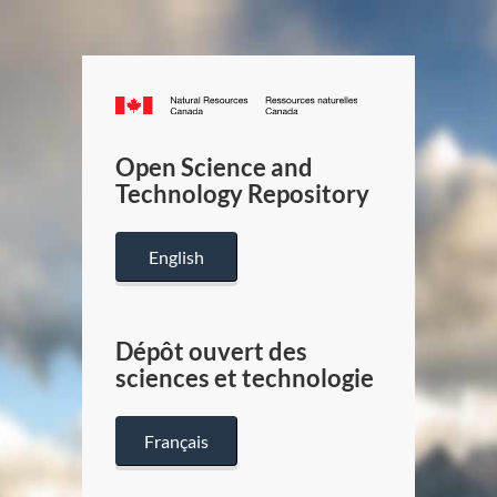
Canada.ca
/
Gouverneme
Open Science and
du
Technology Repository
Canada
English
Dépôt ouvert des
sciences et technologie
Français