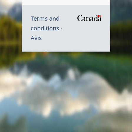
Terms and
/
conditions
Symbole
Avis
du
gouvernem
du
Canada