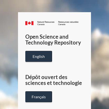
Canada.ca
/
Gouverneme
Open Science and
du
Technology Repository
Canada
English
Dépôt ouvert des
sciences et technologie
Français