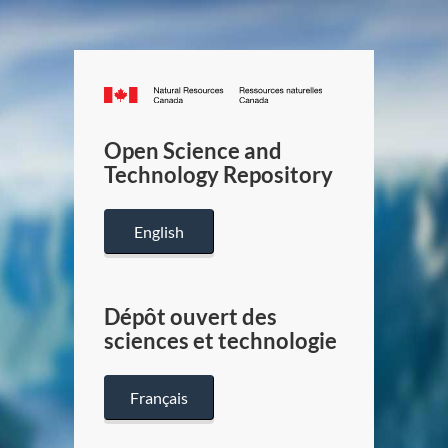
Canada.ca
/
Gouverneme
Open Science and
du
Technology Repository
Canada
English
Dépôt ouvert des
sciences et technologie
Français