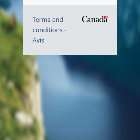
Terms and
/
conditions
Symbole
Avis
du
gouvernem
du
Canada