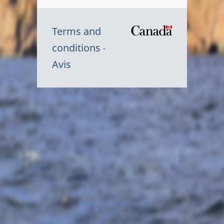
Terms and
/
conditions
Symbole
Avis
du
gouvernem
du
Canada