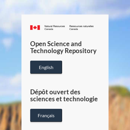
Canada.ca
/
Gouverneme
Open Science and
du
Technology Repository
Canada
English
Dépôt ouvert des
sciences et technologie
Français