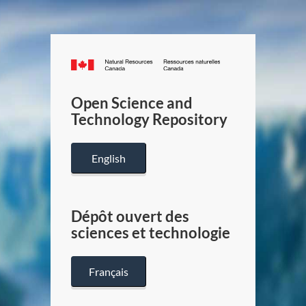
Canada.ca
/
Gouverneme
Open Science and
du
Technology Repository
Canada
English
Dépôt ouvert des
sciences et technologie
Français