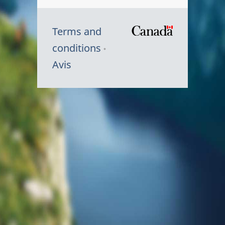
Terms and
/
conditions
Symbole
Avis
du
gouvernem
du
Canada