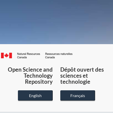
Canada.ca
/
Gouvernement
Open Science and
Dépôt ouvert des
du
Technology
sciences et
Canada
Repository
technologie
English
Français