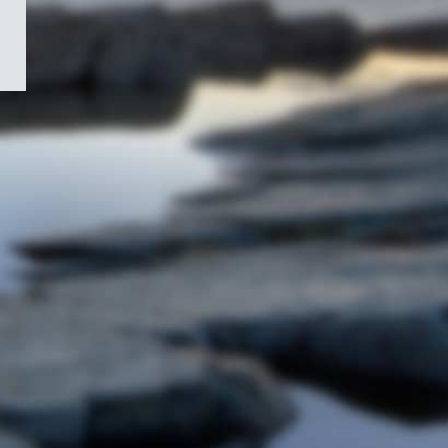
/
Symbole
du
gouvernement
du
Canada