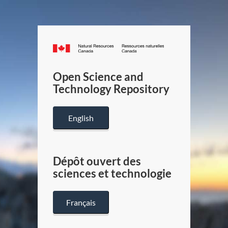
Canada.ca
/
Gouverneme
Open Science and
du
Technology Repository
Canada
English
Dépôt ouvert des
sciences et technologie
Français