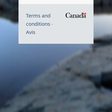
Terms and
/
conditions
Symbole
Avis
du
gouvernem
du
Canada