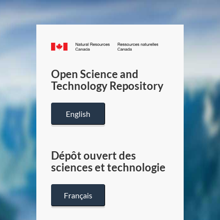
Canada.ca
/
Gouverneme
Open Science and
du
Technology Repository
Canada
English
Dépôt ouvert des
sciences et technologie
Français