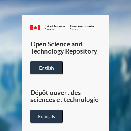
Canada.ca
/
Gouverneme
Open Science and
du
Technology Repository
Canada
English
Dépôt ouvert des
sciences et technologie
Français