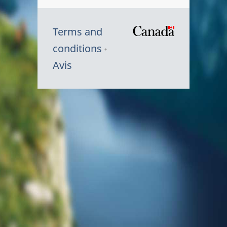
Terms and
/
conditions
Symbole
Avis
du
gouvernem
du
Canada