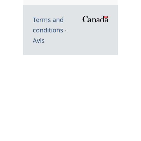
Terms and
/
conditions
Symbole
Avis
du
gouvernem
du
Canada