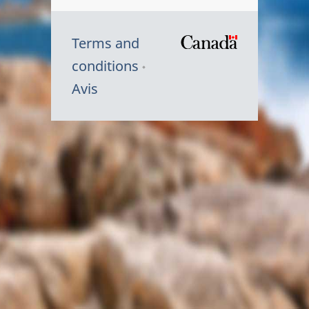
Terms and
/
conditions
Symbole
Avis
du
gouvernem
du
Canada