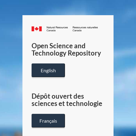
Canada.ca
/
Gouverneme
Open Science and
du
Technology Repository
Canada
English
Dépôt ouvert des
sciences et technologie
Français