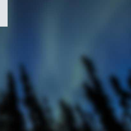
/
Symbole
du
gouvernement
du
Canada