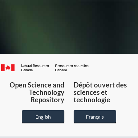
Canada.ca
/
Gouvernement
Open Science and
Dépôt ouvert des
du
Technology
sciences et
Canada
Repository
technologie
English
Français